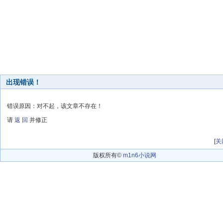
出现错误！
错误原因：对不起，该文章不存在！
请
返 回
并修正
[
关
版权所有©
m1n6小说网