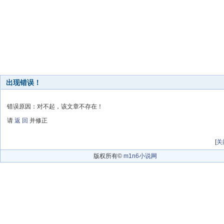
出现错误！
错误原因：对不起，该文章不存在！
请
返 回
并修正
[
关
版权所有©
m1n6小说网