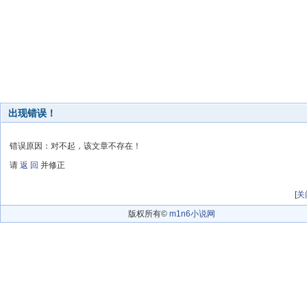
出现错误！
错误原因：对不起，该文章不存在！
请
返 回
并修正
[
关
版权所有©
m1n6小说网