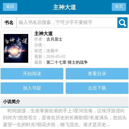
主神大道
返回
首页
书名
主神大道
作者：
古月居士
分类：
状态：连载中
更新：2026-05-02
最新：
第二十七章 骑士的战争
开始阅读
查看目录
加入书架
点击下载
小说简介
时间游荡，生命掌握在谁的手上?星河浩瀚，尘埃浮游漂向
到何方?悠悠苍古，是谁在历史的长廊歌唱?长发满头，忽抬头
凝望一生的时光?朝花夕拾，物飞流光。谁才是历史...