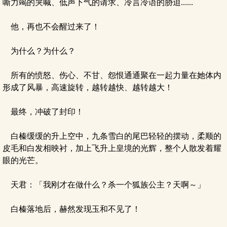
嘶力竭的哭喊、低声下气的请求、冷言冷语的胁迫......
他，再也不会醒过来了！
为什么？为什么？
所有的愤怒、伤心、不甘、怨恨通通聚在一起力量在她体内
形成了风暴，高速旋转，越转越快、越转越大！
最终，冲破了封印！
白榛缓缓的升上空中，九条雪白的尾巴轻轻的摆动，柔顺的
皮毛和白发相映衬，加上飞升上皇境的光辉，整个人散发着耀
眼的光芒。
天君：「我刚才在做什么？杀一个狐族公主？天啊～」
白榛落地后，赫然发现玉和不见了！