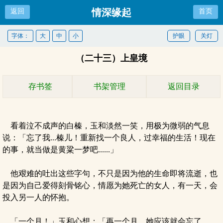
情深缘起
返回
首页
字体：
大
中
小
护眼
关灯
（二十三）上皇境
存书签
书架管理
返回目录
看着泣不成声的白榛，玉和淡然一笑，用极为微弱的气息
说：「忘了我...榛儿！重新找一个良人，过幸福的生活！现在
的事，就当做是黄粱一梦吧......」
他艰难的吐出这些字句，不只是因为他的生命即将流逝，也
是因为自己爱得刻骨铭心，情愿为她死亡的女人，有一天，会
投入另一人的怀抱。
「一个月！」玉和心想：「再一个月，她应该就会忘了