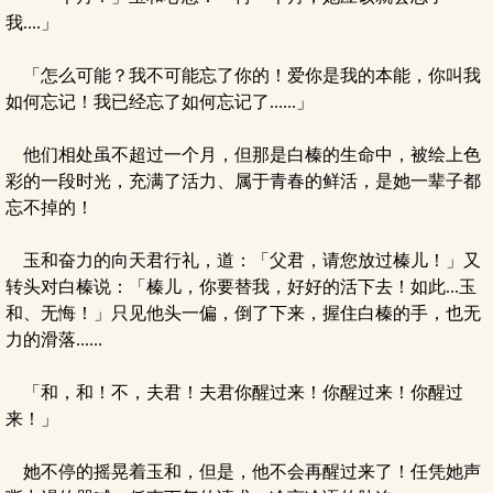
我....」
「怎么可能？我不可能忘了你的！爱你是我的本能，你叫我
如何忘记！我已经忘了如何忘记了......」
他们相处虽不超过一个月，但那是白榛的生命中，被绘上色
彩的一段时光，充满了活力、属于青春的鲜活，是她一辈子都
忘不掉的！
玉和奋力的向天君行礼，道：「父君，请您放过榛儿！」又
转头对白榛说：「榛儿，你要替我，好好的活下去！如此...玉
和、无悔！」只见他头一偏，倒了下来，握住白榛的手，也无
力的滑落......
「和，和！不，夫君！夫君你醒过来！你醒过来！你醒过
来！」
她不停的摇晃着玉和，但是，他不会再醒过来了！任凭她声