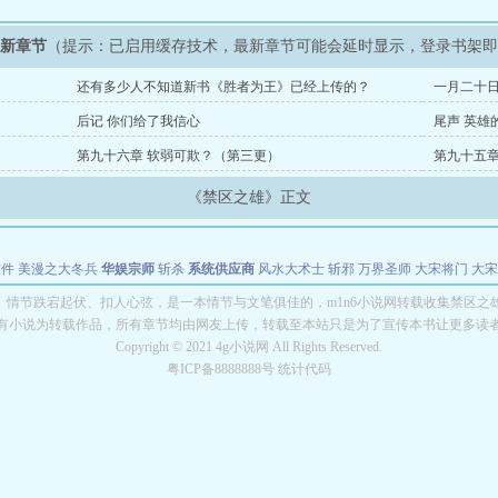
最新章节
（提示：已启用缓存技术，最新章节可能会延时显示，登录书架
还有多少人不知道新书《胜者为王》已经上传的？
一月二十
后记 你们给了我信心
尾声 英雄
第九十六章 软弱可欺？（第三更）
第九十五章
《禁区之雄》正文
软件
美漫之大冬兵
华娱宗师
斩杀
系统供应商
风水大术士
斩邪
万界圣师
大宋将门
大宋
能巨星
绝对交易
全职武神
位面复制大师
华娱特效大亨
原始大厨王
怪物聊天群
某美漫
》情节跌宕起伏、扣人心弦，是一本情节与文笔俱佳的，m1n6小说网转载收集禁区之
有小说为转载作品，所有章节均由网友上传，转载至本站只是为了宣传本书让更多读
长别打脸
Copyright © 2021 4g小说网 All Rights Reserved.
粤ICP备8888888号 统计代码