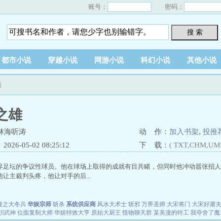
账号：
密码：
搜 索
都市小说
穿越小说
网游小说
科幻小说
其他小说
表
之雄
林海听涛
动 作：
加入书架
,
投推
26-05-02 08:25:12
下 载：
(
TXT
,CHM,UM
界足坛的争议性球员。他在球场上取得的成就有目共睹，但同时他冲动嚣张招人
让主裁判头疼，他让对手的后...
漫之大冬兵
华娱宗师
斩杀
系统供应商
风水大术士
斩邪
万界圣师
大宋将门
大宋好屠
职武神
位面复制大师
华娱特效大亨
原始大厨王
怪物聊天群
某美漫的特工
我夺舍了魔