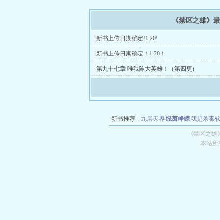
《禁区之雄》
新书上传日期确定!1.20!
新书上传日期确定！1.20！
第九十七章 唯我陈大英雄！（第四更）
新书推荐：
九层天界
绿茵峥嵘
我是杀毒
空城
战争天堂
混元道纪
教练万岁
都市全
《禁区之雄
本站所