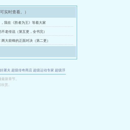
即可实时查看。）
日，我在《胜者为王》等着大家
的不老传说（第五更，全书完）
 两大前锋的正面对决（第二更）
好屠夫
超级传奇商店
超级运动专家
超级浮
的特工
我夺舍了魔皇
都市极品医仙
九天
酋
雄最新章节。
者欣赏。