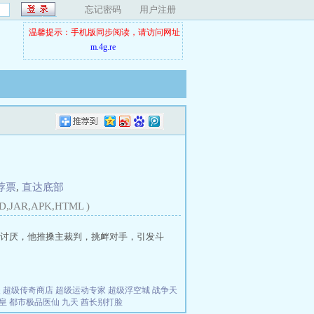
忘记密码
用户注册
温馨提示：手机版同步阅读，请访问网址
m.4g.re
荐票
,
直达底部
D,JAR,APK,HTML )
讨厌，他推搡主裁判，挑衅对手，引发斗
夫
超级传奇商店
超级运动专家
超级浮空城
战争天
皇
都市极品医仙
九天
酋长别打脸