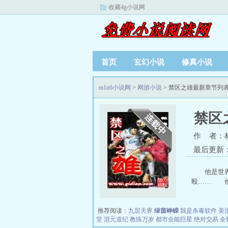
收藏4g小说网
首页
玄幻小说
修真小说
m1n6小说网
>
网游小说
> 禁区之雄最新章节列
禁区
作 者：
最后更新：20
他是世
殴…… 他
推荐阅读：
九层天界
绿茵峥嵘
我是杀毒软件
美
堂
混元道纪
教练万岁
都市全能巨星
绝对交易
全